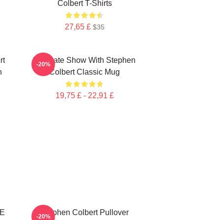
Colbert T-Shirts
27,65 £
$35
rt
The Late Show With Stephen
-20%
n
Colbert Classic Mug
19,75 £ - 22,91 £
E
Stephen Colbert Pullover
-20%