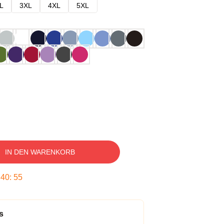
L
3XL
4XL
5XL
IN DEN WARENKORB
:
40
:
54
s