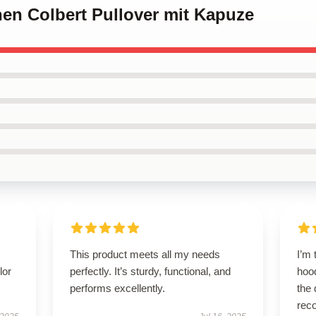
hen Colbert Pullover mit Kapuze
This product meets all my needs
I’m 
lor
perfectly. It’s sturdy, functional, and
hood
performs excellently.
the 
rec