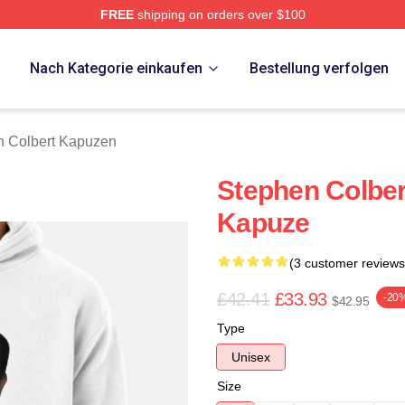
FREE
shipping on orders over $100
ert Merch Store
p
Nach Kategorie einkaufen
Bestellung verfolgen
n Colbert Kapuzen
Stephen Colbert
Kapuze
(3 customer reviews
£42.41
£33.93
-20
$42.95
Type
Unisex
Size