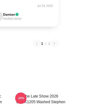
Jul 16, 2025
Damian
Verified owner
1
/
1
c
The Late Show 2026
-20%
n
DTNK1205 Washed Stephen