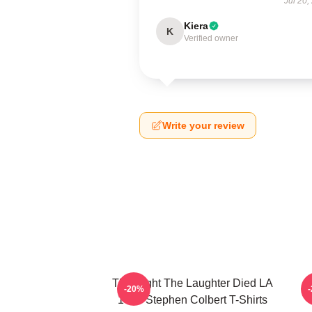
Jul 20,
Kiera
K
Verified owner
Write your review
The Night The Laughter Died LA
T
-20%
1405 Stephen Colbert T-Shirts