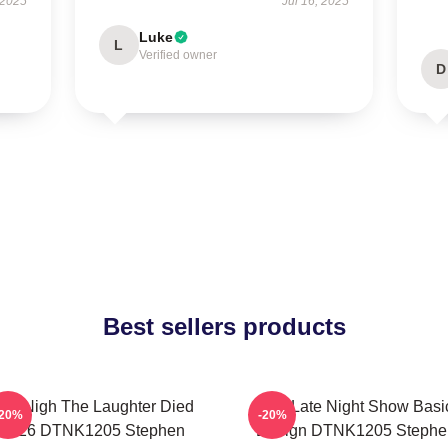
 2025
Jul 16, 2025
Luke
L
Verified owner
D
Best sellers products
he Nigh The Laughter Died
The Late Night Show Basi
-20%
-20%
2026 DTNK1205 Stephen
Design DTNK1205 Stephe