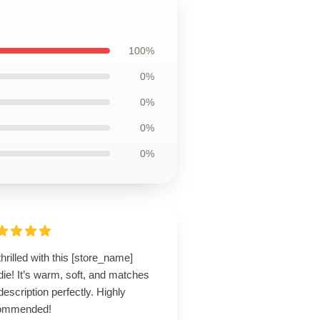
100%
0%
0%
0%
0%
thrilled with this [store_name]
ie! It’s warm, soft, and matches
description perfectly. Highly
ommended!