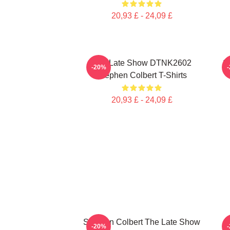
20,93 £ - 24,09 £
The Late Show DTNK2602
S
-20%
Stephen Colbert T-Shirts
20,93 £ - 24,09 £
Stephen Colbert The Late Show
-20%