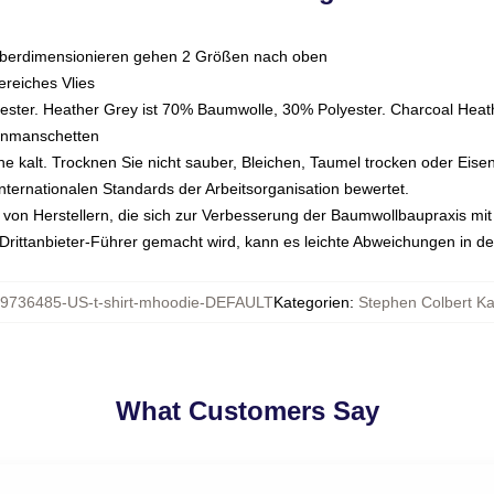
überdimensionieren gehen 2 Größen nach oben
reiches Vlies
ster. Heather Grey ist 70% Baumwolle, 30% Polyester. Charcoal Heat
enmanschetten
kalt. Trocknen Sie nicht sauber, Bleichen, Taumel trocken oder Eise
nternationalen Standards der Arbeitsorganisation bewertet.
on Herstellern, die sich zur Verbesserung der Baumwollbaupraxis mit de
n Drittanbieter-Führer gemacht wird, kann es leichte Abweichungen in d
9736485-US-t-shirt-mhoodie-DEFAULT
Kategorien
:
Stephen Colbert K
What Customers Say