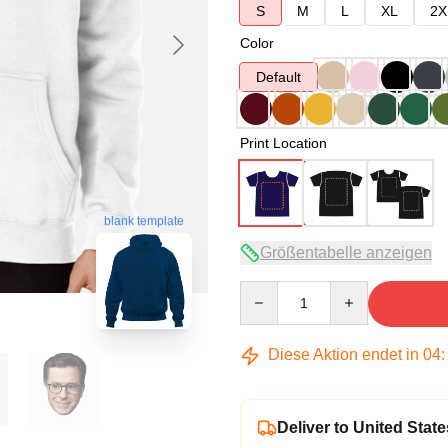
S
M
L
XL
2X
Color
Default
Print Location
blank template
Größentabelle anzeigen
Quantity
Diese Aktion endet in
04
Deliver to United State