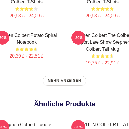
Colbert T-Shirts
Colbert T-Shirts
20,93 £ - 24,09 £
20,93 £ - 24,09 £
tephen Colbert Potato Spiral
Stephen Colbert The Colbe
-20%
-20%
Notebook
Report Late Show Stephe
Colbert Tall Mug
20,39 £ - 22,51 £
19,75 £ - 22,91 £
MEHR ANZEIGEN
Ähnliche Produkte
Stephen Colbert Hoodie
STEPHEN COLBERT LAT
-20%
-20%