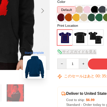
Color
Default
Print Location
サイズガイドを見る
blank template
Quantity
このセールはあと
00
:
35
Deliver to United State
Cost to ship:
$6.99
Standard - Order today to 