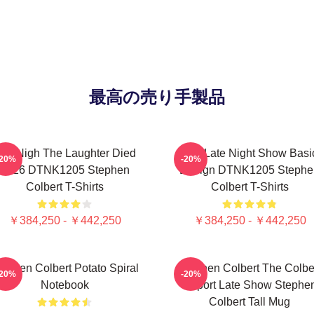
最高の売り手製品
he Nigh The Laughter Died
The Late Night Show Basi
-20%
-20%
2026 DTNK1205 Stephen
Design DTNK1205 Stephe
Colbert T-Shirts
Colbert T-Shirts
￥384,250 - ￥442,250
￥384,250 - ￥442,250
tephen Colbert Potato Spiral
Stephen Colbert The Colbe
-20%
-20%
Notebook
Report Late Show Stephe
Colbert Tall Mug