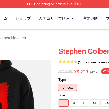
FREE
shipping on orders over $100
ert Merch Store
ーム
ショップ
カテゴリーで購入
注文追跡
olbert Hoodies
Stephen Col
(5 customer reviews
¥7,785
¥6,228
-20
$42.95
Type
Unisex
Size
S
M
L
XL
2X