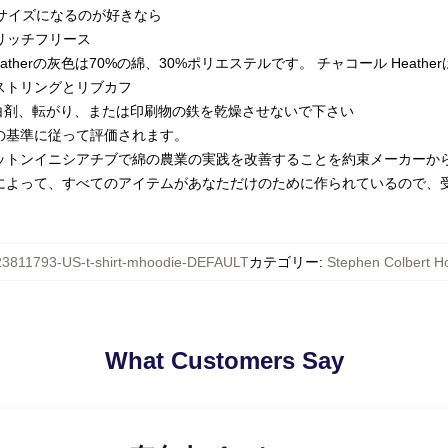
2サイズになるのが好きなら
トンリッチフリース
therの灰色は70%の綿、30%ポリエステルです。 チャコール Heathe
ストリングとリブカフ
漂白剤、転がり、または印刷物の鉄を乾燥させないで下さい
の基準に従って評価されます。
ットンイニシアチブで綿の農業の実践を改善することを約束メーカーか
によって、すべてのアイテムがあなただけのために作られているので、
23811793-US-t-shirt-mhoodie-DEFAULT
カテゴリー
:
Stephen Colbert H
What Customers Say