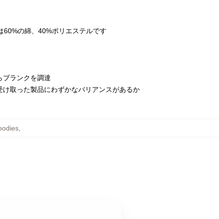
rは60%の綿、40%ポリエステルです
らブランクを調達
受け取った製品にわずかなバリアンスがあるか
oodies
,