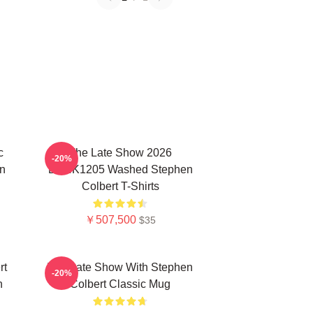
c
The Late Show 2026
-20%
n
DTNK1205 Washed Stephen
Colbert T-Shirts
￥507,500
$35
rt
The Late Show With Stephen
-20%
n
Colbert Classic Mug