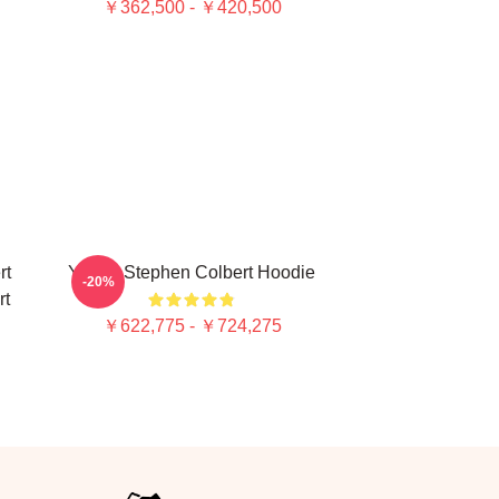
￥362,500 - ￥420,500
rt
Young Stephen Colbert Hoodie
-20%
rt
￥622,775 - ￥724,275