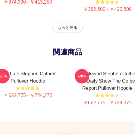
￥374,390 - ￥413,250
￥362,500 - ￥420,500
もっと見る
関連商品
The Late Stephen Colbert
Jon Stewart Stephen Colbe
-20%
-20%
Pullover Hoodie
The Daily Show The Colbe
Report Pullover Hoodie
￥622,775 - ￥724,275
￥622,775 - ￥724,275