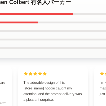
tephen Colbert 有名人パーカー
 are
The adorable design of this
I’m 
[store_name] hoodie caught my
mate
attention, and the prompt delivery was
just
a pleasant surprise.
 2025