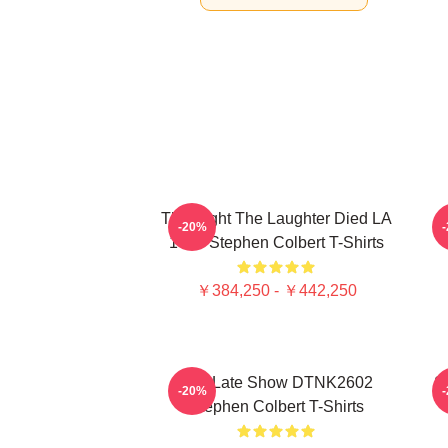
The Night The Laughter Died LA
T
-20%
1405 Stephen Colbert T-Shirts
￥384,250 - ￥442,250
The Late Show DTNK2602
S
-20%
Stephen Colbert T-Shirts