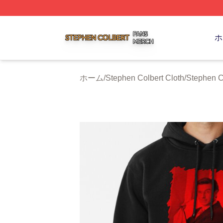
Stephen Colbert Shop ⚡️ Officially Licensed Stephen Colb
ホ
ホーム
/
Stephen Colbert Cloth
/
Stephen C