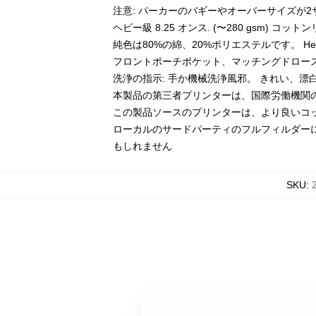
注意: パーカーのバギーやオーバーサイズが
ヘビー級 8.25 オンス. (〜280 gsm) コッ
純色は80%の綿、20%ポリエステルです。 Hea
フロントポーチポケット、マッチングドロー
洗浄の指示: 手か機械洗浄風邪。 きれい、
本製品の第三者プリンターは、国際労働機関
この製品ソースのプリンターは、より良いコ
ローカルのサードパーティのフルフィルダー
もしれません
SKU
: