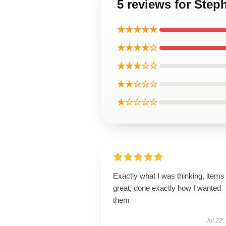
5 reviews for S
★★★★★
★★★★☆
★★★☆☆
★★☆☆☆
★☆☆☆☆
Exactly what I was thinking, items
great, done exactly how I wanted
them
Jul 22,