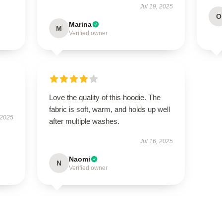
Jul 19, 2025
O
Marina
M
Verified owner
Love the quality of this hoodie. The
fabric is soft, warm, and holds up well
 2025
after multiple washes.
Jul 16, 2025
Naomi
N
Verified owner