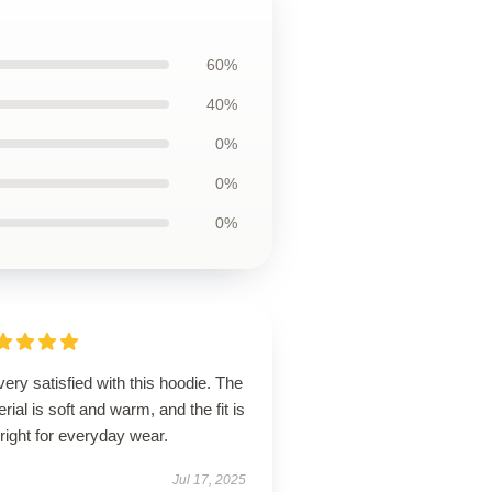
60%
40%
0%
0%
0%
very satisfied with this hoodie. The
rial is soft and warm, and the fit is
 right for everyday wear.
Jul 17, 2025