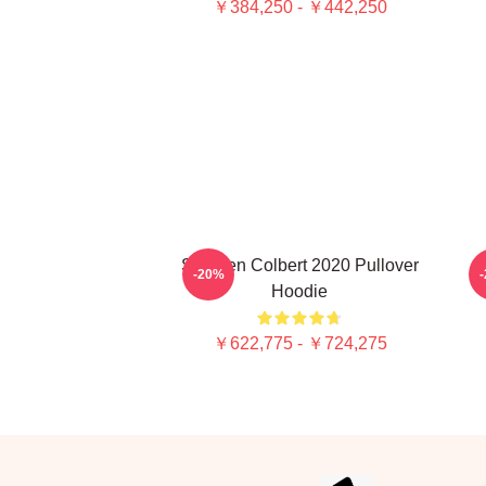
￥384,250 - ￥442,250
Stephen Colbert 2020 Pullover
-20%
Hoodie
￥622,775 - ￥724,275
Footer