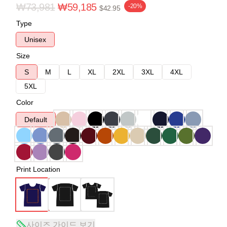
₩73,981
₩59,185
-20%
$42.95
Type
Unisex
Size
S
M
L
XL
2XL
3XL
4XL
5XL
Color
Default
Print Location
사이즈 가이드 보기