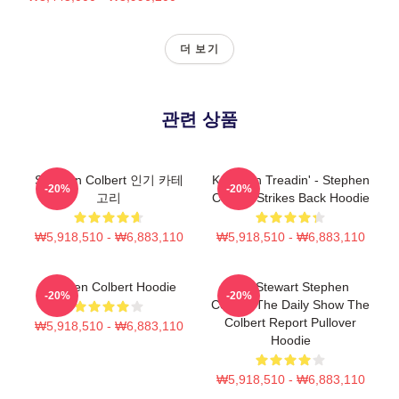
더 보기
관련 상품
Stephen Colbert 인기 카테
Keep On Treadin' - Stephen
-20%
-20%
고리
Colbert Strikes Back Hoodie
₩5,918,510 - ₩6,883,110
₩5,918,510 - ₩6,883,110
Stephen Colbert Hoodie
Jon Stewart Stephen
-20%
-20%
Colbert The Daily Show The
Colbert Report Pullover
₩5,918,510 - ₩6,883,110
Hoodie
₩5,918,510 - ₩6,883,110