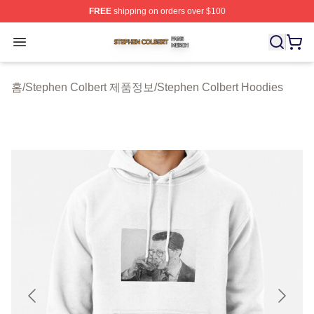
FREE
shipping on orders over $100
Stephen Colbert Shop ⚡️ Officially Licensed Stephen Co
Open menu
홈
/
Stephen Colbert 제품정보
/
Stephen Colbert Hoodies