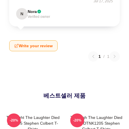
Jul 17, 2025
Nora
N
Verified owner
Write your review
1
/
1
베스트셀러 제품
The Night The Laughter Died
The Nigh The Laughter Died
-20%
-20%
LA 1405 Stephen Colbert T-
2026 DTNK1205 Stephen
Shirts
Colbert T-Shirts