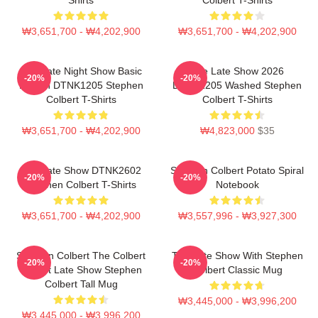
₩3,651,700 - ₩4,202,900
₩3,651,700 - ₩4,202,900
The Late Night Show Basic
The Late Show 2026
-20%
-20%
Design DTNK1205 Stephen
DTNK1205 Washed Stephen
Colbert T-Shirts
Colbert T-Shirts
₩3,651,700 - ₩4,202,900
₩4,823,000
$35
The Late Show DTNK2602
Stephen Colbert Potato Spiral
-20%
-20%
Stephen Colbert T-Shirts
Notebook
₩3,651,700 - ₩4,202,900
₩3,557,996 - ₩3,927,300
Stephen Colbert The Colbert
The Late Show With Stephen
-20%
-20%
Report Late Show Stephen
Colbert Classic Mug
Colbert Tall Mug
₩3,445,000 - ₩3,996,200
₩3,445,000 - ₩3,996,200