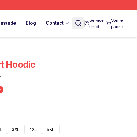
Service
Voir le
ommande
Blog
Contact
client
panier
t Hoodie
)
%
L
3XL
4XL
5XL