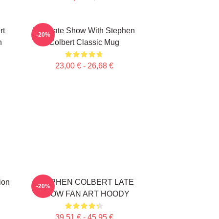
rt
The Late Show With Stephen
-20%
n
Colbert Classic Mug
23,00 € - 26,68 €
ion
STEPHEN COLBERT LATE
-20%
SHOW FAN ART HOODY
39,51 € - 45,95 €