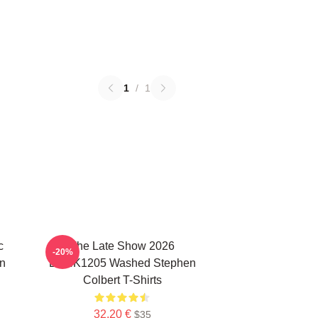
1
/
1
c
The Late Show 2026
-20%
n
DTNK1205 Washed Stephen
Colbert T-Shirts
32,20 €
$35