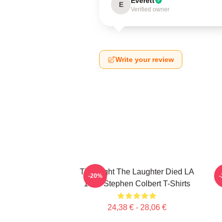
Everett
E
Verified owner
Write your review
The Night The Laughter Died LA
T
-20%
1405 Stephen Colbert T-Shirts
24,38 € - 28,06 €