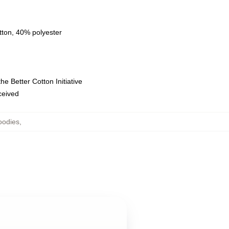
tton, 40% polyester
e Better Cotton Initiative
eceived
oodies
,