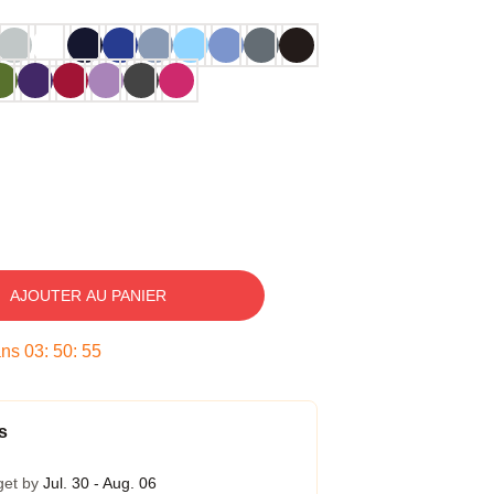
AJOUTER AU PANIER
ans
03
:
50
:
54
s
get by
Jul. 30 - Aug. 06