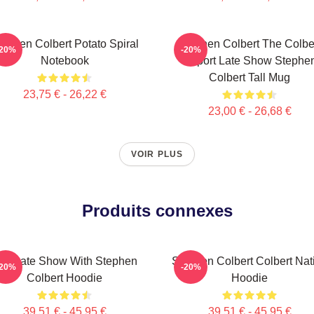
tephen Colbert Potato Spiral
Stephen Colbert The Colbe
-20%
-20%
Notebook
Report Late Show Stephe
Colbert Tall Mug
23,75 € - 26,22 €
23,00 € - 26,68 €
VOIR PLUS
Produits connexes
he Late Show With Stephen
Stephen Colbert Colbert Nat
-20%
-20%
Colbert Hoodie
Hoodie
39,51 € - 45,95 €
39,51 € - 45,95 €