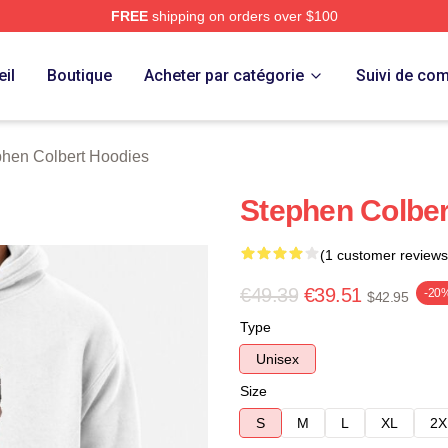
FREE
shipping on orders over $100
ert Merch Store
il
Boutique
Acheter par catégorie
Suivi de c
phen Colbert Hoodies
Stephen Colber
(1 customer reviews
€49.39
€39.51
-20
$42.95
Type
Unisex
Size
S
M
L
XL
2X