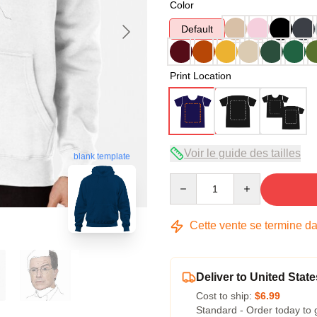
Color
Default
Print Location
Voir le guide des tailles
blank template
Quantity
Cette vente se termine d
Deliver to United State
Cost to ship:
$6.99
Standard - Order today to 