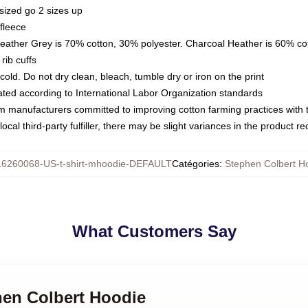
sized go 2 sizes up
fleece
Heather Grey is 70% cotton, 30% polyester. Charcoal Heather is 60% co
rib cuffs
ld. Do not dry clean, bleach, tumble dry or iron on the print
luated according to International Labor Organization standards
om manufacturers committed to improving cotton farming practices with th
ocal third-party fulfiller, there may be slight variances in the product r
16260068-US-t-shirt-mhoodie-DEFAULT
Catégories
:
Stephen Colbert H
What Customers Say
hen Colbert Hoodie