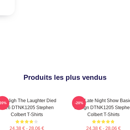
Produits les plus vendus
he Nigh The Laughter Died
The Late Night Show Basi
-20%
-20%
2026 DTNK1205 Stephen
Design DTNK1205 Stephe
Colbert T-Shirts
Colbert T-Shirts
24,38 € - 28,06 €
24,38 € - 28,06 €