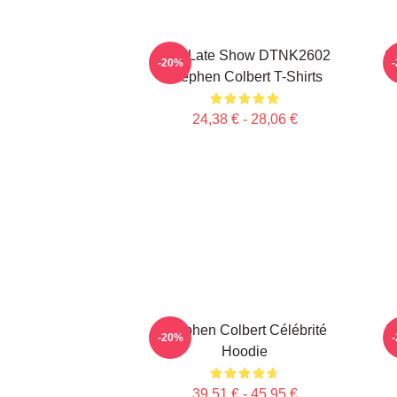
The Late Show DTNK2602
S
-20%
Stephen Colbert T-Shirts
24,38 € - 28,06 €
Stephen Colbert Célébrité
T
-20%
Hoodie
39,51 € - 45,95 €