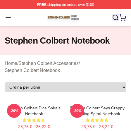
FREE
shipping on orders over $100
Stephen Colbert Shop ⚡️ Officially Licensed Stephen Co
Open menu
Stephen Colbert Notebook
Home
/
Stephen Colbert Accessories
/
Stephen Colbert Notebook
Stephen Colbert Dice Spirals
Stephen Colbert Says Crappy
-20%
-20%
Notebook
Drawing Spiral Notebook
23,75 € - 26,22 €
23,75 € - 26,22 €