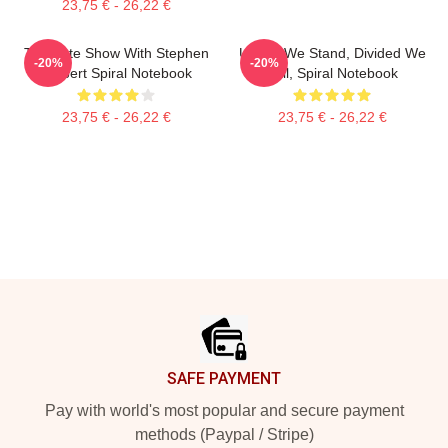
23,75 € - 26,22 €
The Late Show With Stephen
United We Stand, Divided We
-20%
-20%
Colbert Spiral Notebook
Fall, Spiral Notebook
23,75 € - 26,22 €
23,75 € - 26,22 €
Footer
SAFE PAYMENT
Pay with world's most popular and secure payment
methods (Paypal / Stripe)