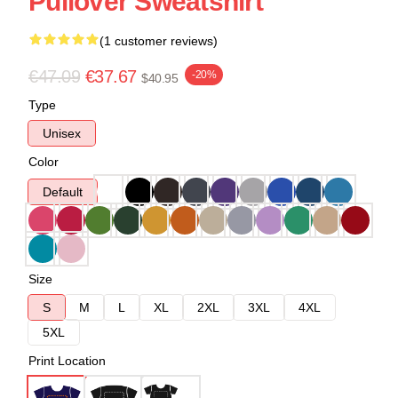
Pullover Sweatshirt
(1 customer reviews)
€47.09
€37.67
-20%
$40.95
Type
Unisex
Color
Default
Size
S
M
L
XL
2XL
3XL
4XL
5XL
Print Location