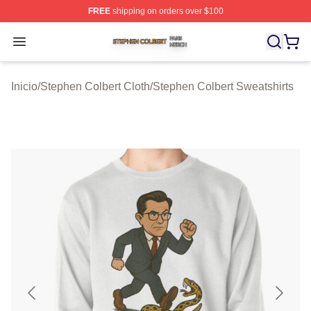
FREE
shipping on orders over $100
Stephen Colbert Shop ⚡️ Officially Licensed Stephen Co
Open menu
Inicio
/
Stephen Colbert Cloth
/
Stephen Colbert Sweatshirts